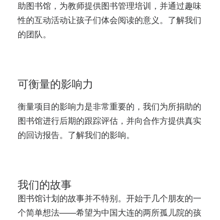
助图书馆，为教师提供图书管理培训，并通过趣味
性的互动活动让孩子们体会阅读的意义。了解我们
的团队。
可衡量的影响力
衡量项目的影响力是非常重要的，我们为所捐助的
图书馆进行后期的跟踪评估，并向合作方提供真实
的回访报告。了解我们的影响。
我们的故事
图书馆计划的故事并不特别。开始于几个朋友的一
个简单想法——希望为中国大连的两所孤儿院的孩