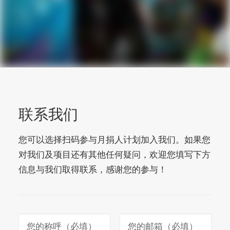
联系我们
您可以选择扫码参与月捐人计划加入我们。如果您
对我们及项目还有其他任何疑问，欢迎您填写下方
信息与我们取得联系，感谢您的参与！