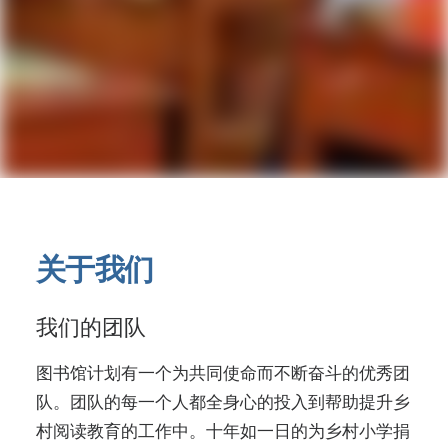
关于我们
我们的团队
图书馆计划有一个为共同使命而不断奋斗的优秀团
队。团队的每一个人都全身心的投入到帮助提升乡
村阅读教育的工作中。十年如一日的为乡村小学捐